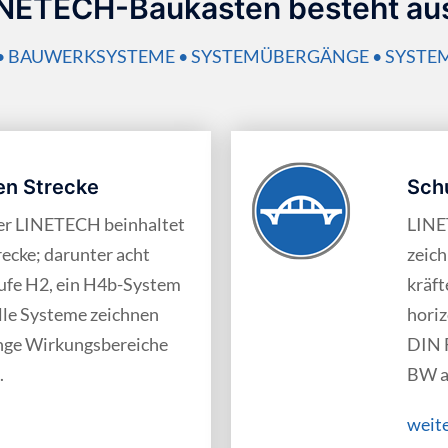
NETECH-Baukasten besteht aus
• BAUWERKSYSTEME • SYSTEMÜBERGÄNGE • SYSTEM
en Strecke
Sch
er LINETECH beinhaltet
LINE
recke; darunter acht
zeich
tufe H2, ein H4b-System
kräft
lle Systeme zeichnen
horiz
inge Wirkungs­bereiche
DIN F
.
BW au
weit