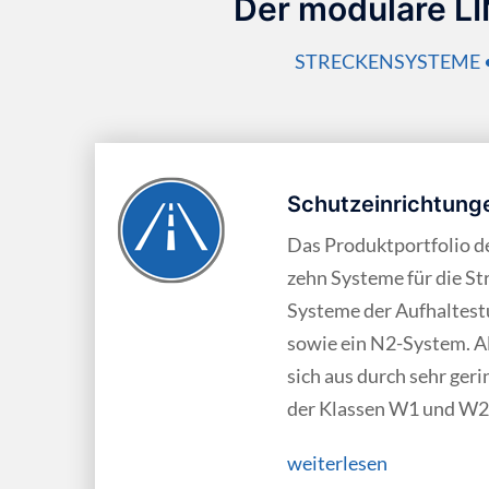
Der modulare LI
STRECKENSYSTEME 
Schutzeinrichtung
Das Produktportfolio d
zehn Systeme für die St
Systeme der Aufhalte­s
sowie ein N2-System. A
sich aus durch sehr ger
der Klassen W1 und W2
weiterlesen