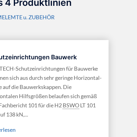
 4 Produktlinien
ELEMTE u. ZUBEHÖR
utzeinrichtungen Bauwerk
TECH-Schutzeinrichtungen für Bauwerke
nen sich aus durch sehr geringe Horizontal­
e auf die Bauwerks­kappen. Die
ontalen Hilfs­größen belaufen sich gemäß
ach­bericht 101 für die H2
BSWO
LT 101
f 138 kN,...
erlesen