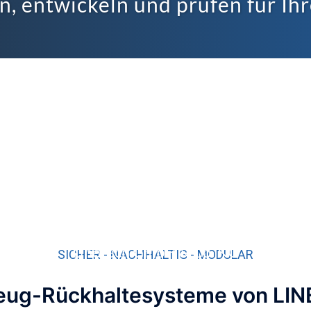
n, entwickeln und prüfen für Ihr
Linetech GmbH & Co. KG
SICHER - NACHHALTIG - MODULAR
Eschelbacher Str. 1, 56410 Montabaur
eug-Rückhaltesysteme von LI