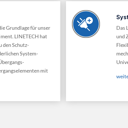
Sys
ie Grundlage für unser
Das 
timent. LINETECH hat
und Z
zu den Schutz­
Flexi
derlichen System­
mech
Übergangs­
Unive
rgangs­elementen mit
weit