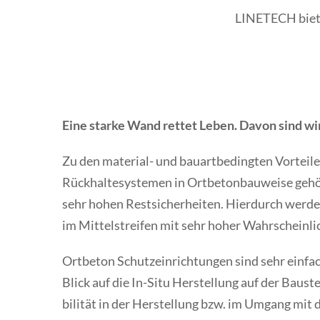
LINETECH biete
Eine starke Wand rettet Leben. Davon sind wi
Zu den material- und bauartbedingten Vorteil
Rückhaltesystemen in Ortbetonbauweise gehö
sehr hohen Restsicher­heiten. Hierdurch wer
im Mittel­streifen mit sehr hoher Wahr­scheinlic
Ortbeton Schutz­ein­richtungen sind sehr einfa
Blick auf die In-Situ Herstellung auf der Bauste
bilität in der Her­stellung bzw. im Umgang mit 