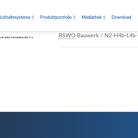
ückhaltesysteme
Produktportfolio
Mediathek
Download
BSWO
Bauwerk / N2-H4b-L4b • 