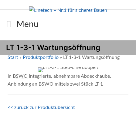
Zum
Inhalt
springen
Menu
LT 1-3-1 Wartungsöffnung
Start
»
Produktportfolio
»
LT 1-3-1 Wartungsöffnung
In
BSWO
integrierte, abnehmbare Abdeckhaube,
Anbindung an BSWO mittels zwei Stück LT 1
<< zurück zur Produktübersicht