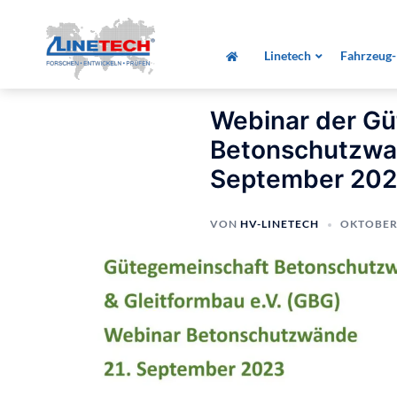
Zum
Startseite
»
Alle Beiträge
»
Webinar der Gü
Inhalt
September 2023
Linetech
Fahrzeug-
springen
Webinar der G
Betonschutzwan
September 20
VON
HV-LINETECH
OKTOBER 