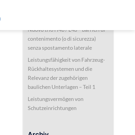
Neueste Beiträge
21.
d
Nuovo trio H4b / L4b – barrieri di
contenimento (o di sicurezza)
senza spostamento laterale
Leistungsfähigkeit von Fahrzeug-
Rückhaltesystemen und die
Relevanz der zugehörigen
baulichen Unterlagen – Teil 1
Leistungsvermögen von
Schutzeinrichtungen
Archiv