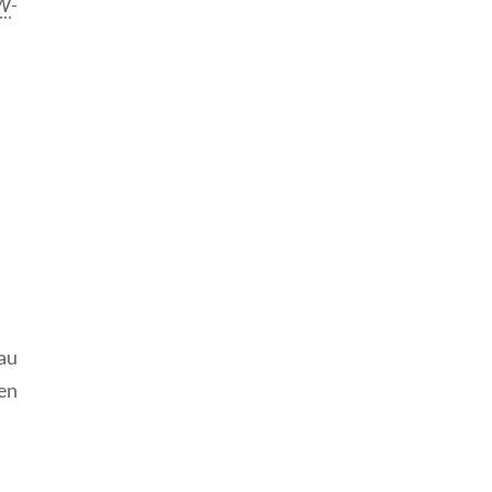
W
-
au
en