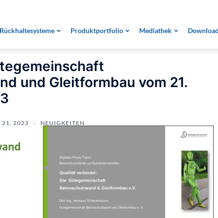
tegemeinschaft Betonschutzwand und Gleitformbau vom 
Rückhaltesysteme
Produktportfolio
Mediathek
Downloa
ütegemeinschaft
d und Gleitformbau vom 21.
23
21, 2023
NEUIGKEITEN