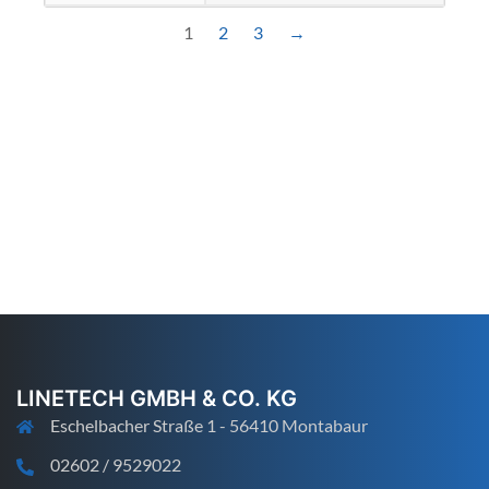
1
2
3
→
LINETECH GMBH & CO. KG
Eschelbacher Straße 1 - 56410 Montabaur
02602 / 9529022