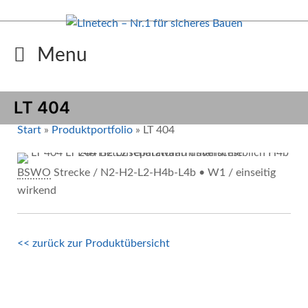
Zum
Inhalt
springen
Menu
LT 404
Start
»
Produktportfolio
»
LT 404
BSWO
Strecke / N2-H2-L2-H4b-L4b • W1 / einseitig
wirkend
<< zurück zur Produktübersicht