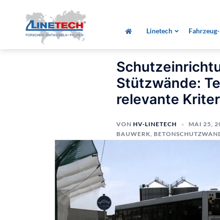
Zum
Startseite
»
Alle Beiträge
»
Schutzeinrichtu
Inhalt
und relevante Kriterien für die Installation
Linetech
Fahrzeug-
springen
Schutzeinricht
Stützwände: Tei
relevante Kriter
VON
HV-LINETECH
MAI 25, 2
BAUWERK
,
BETONSCHUTZWAN