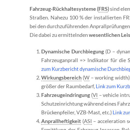
Fahrzeug-Rückhaltesysteme (
FRS
)
sind ele
Straßen. Nahezu 100 % der installierten F
bei den durchzuführenden Anprallprüfungen
Die dabei zu ermittelnden
wesentlichen Lei
Dynamische Durchbiegung
(D – dynami
Fahrzeuganprall => Indikator für die 
zum Kurzbericht dynamische Durchbie
Wirkungsbereich
(
W
– working width)
größer der Raumbedarf,
Link zum Kurzb
Fahrzeugeindringung
(
VI
– vehicle int
Schutzeinrichtung während eines Fahrze
Brückenpfeiler, VZB-Mast, etc.)
Link zu
Anprallheftigkeit
(
ASI
– acceleration s
Ermittlung der Fahrzeug-Insassen Bel