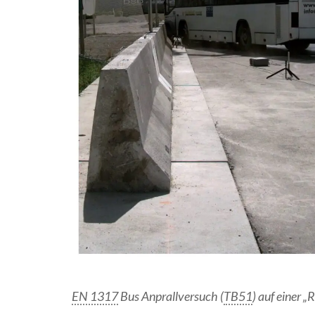
EN 1317
Bus Anprallversuch (
TB51
) auf einer 