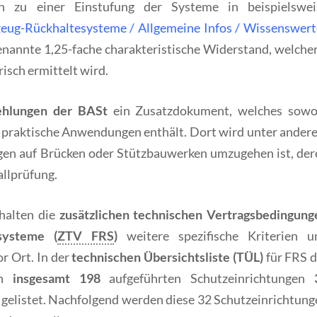
ren zu einer Einstufung der Systeme in beispielswei
eug-Rückhaltesysteme / Allgemeine Infos / Wissenswert
enannte 1,25-fache charakteristische Widerstand, welcher
isch ermittelt wird.
ehlungen der BASt
ein Zusatzdokument, welches sowo
ür praktische Anwendungen enthält. Dort wird unter ander
ngen auf Brücken oder Stützbauwerken umzugehen ist, der
allprüfung.
thalten die
zusätzlichen technischen Vertragsbedingung
systeme (
ZTV FRS
)
weitere spezifische Kriterien u
r Ort. In der
technischen Übersichtsliste (TÜL)
für FRS d
en
insgesamt 198
aufgeführten Schutzeinrichtungen
gelistet. Nachfolgend werden diese 32 Schutzeinrichtung