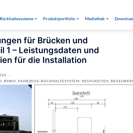
ngen für Brücken und Stützwände: Teil 1 – Leistungsdaten
Rückhaltesysteme
Produktportfolio
Mediathek
Downloa
ungen für Brücken und
l 1 – Leistungsdaten und
ien für die Installation
023
D
,
BSWO
,
FAHRZEUG-RÜCKHALTESYSTEM
,
NEUIGKEITEN
,
REGELWER