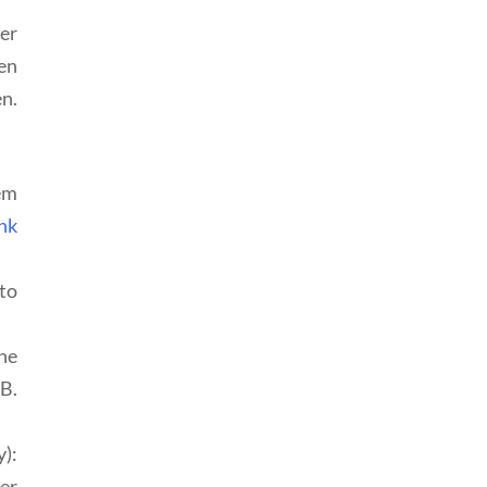
rer
en
en.
em
nk
to
ne
.B.
y):
er