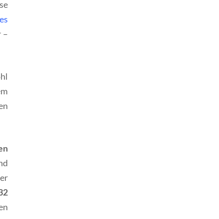
se
es
 –
hl
em
en
en
nd
er
32
en