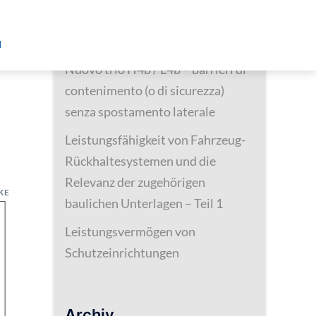
Neueste Beiträge
d
Nuovo trio H4b / L4b – barrieri di
contenimento (o di sicurezza)
senza spostamento laterale
Leistungsfähigkeit von Fahrzeug-
Rückhaltesystemen und die
Relevanz der zugehörigen
KE
baulichen Unterlagen – Teil 1
Leistungsvermögen von
Schutzeinrichtungen
Archiv