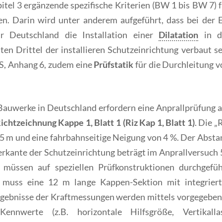
tel 3 ergänzende spezifische Kriterien (BW 1 bis BW 7) f
n. Darin wird unter anderem aufgeführt, dass bei der 
 Deutschland die Installation einer
Dilatation
in d
ten Drittel der installieren Schutzeinrichtung verbaut s
S, Anhang 6, zudem eine
Prüfstatik
für die Durchleitung v
 Bauwerke in Deutschland erfordern eine Anprallprüfung a
ichtzeichnung Kappe 1, Blatt 1 (Riz Kap 1, Blatt 1)
. Die „
05 m und eine fahrbahnseitige Neigung von 4 %. Der Absta
rkante der Schutzeinrichtung beträgt im Anprallversuch 
müssen auf speziellen Prüfkonstruktionen durchgefüh
e muss eine 12 m lange Kappen-Sektion mit integriert
gebnisse der Kraftmessungen werden mittels vorgegeben
nnwerte (z.B. horizontale Hilfsgröße, Vertikallas