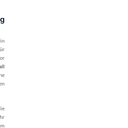
ng
in
ür
or
ll
he
en
ie
hr
em