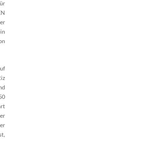
ür
EN
er
ein
on
uf
Riz
nd
50
rt
er
er
t,