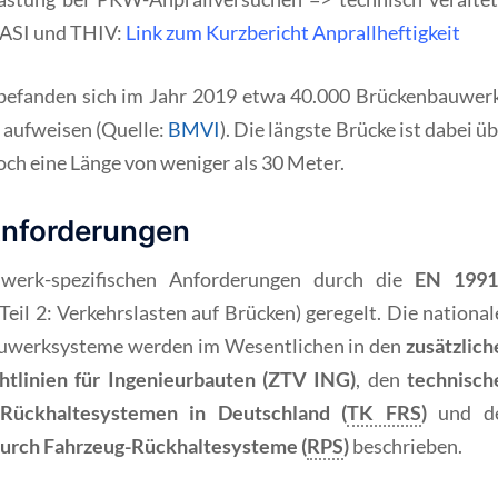
 ASI und THIV:
Link zum Kurzbericht Anprallheftigkeit
befanden sich im Jahr 2019 etwa 40.000 Brückenbauwerk
 aufweisen (Quelle:
BMVI
). Die längste Brücke ist dabei ü
och eine Länge von weniger als 30 Meter.
Anforderungen
werk-spezifischen Anforderungen durch die
EN 1991
eil 2: Verkehrslasten auf Brücken) geregelt. Die nationa
auwerksysteme werden im Wesentlichen in den
zusätzlich
htlinien für Ingenieurbauten (ZTV ING)
, den
technisch
-Rückhaltesystemen in Deutschland (
TK FRS
)
und d
 durch Fahrzeug-Rückhaltesysteme (
RPS
)
beschrieben.