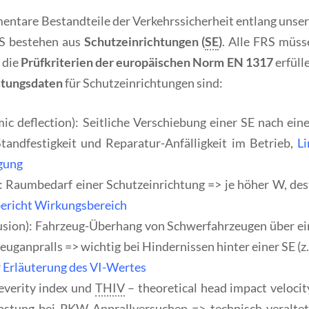
mentare Bestandteile der Verkehrssicherheit entlang unse
RS bestehen aus
Schutzeinrichtungen (
SE
)
. Alle FRS müss
 die
Prüfkriterien der europäischen Norm EN 1317
erfüll
stungsdaten
für Schutzeinrichtungen sind:
c deflection): Seitliche Verschiebung einer SE nach ein
Standfestigkeit und Reparatur-Anfälligkeit im Betrieb,
Li
gung
: Raumbedarf einer Schutzeinrichtung => je höher W, des
ericht Wirkungsbereich
rusion): Fahrzeug-Überhang von Schwerfahrzeugen über ei
uganpralls => wichtig bei Hindernissen hinter einer SE (z
r Erläuterung des VI-Wertes
everity index und
THIV
– theoretical head impact velocit
astung bei PKW-Anprallversuchen => technisch veraltet