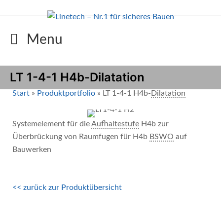
Zum
Inhalt
springen
Menu
LT 1-4-1 H4b-Dilatation
Start
»
Produktportfolio
»
LT 1-4-1 H4b-
Dilatation
Systemelement für die
Aufhaltestufe
H4b zur
Überbrückung von Raumfugen für H4b
BSWO
auf
Bauwerken
<< zurück zur Produktübersicht