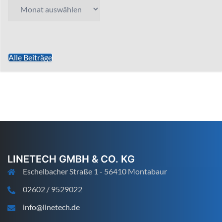
Archiv
Alle Beiträge
LINETECH GMBH & CO. KG
Eschelbacher Straße 1 - 56410 Montabaur
02602 / 9529022
info@linetech.de