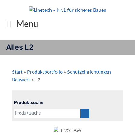
Zum
Inhalt
springen
Menu
Alles L2
Start
»
Produktportfolio
»
Schutzeinrichtungen
Bauwerk
»
L2
Produktsuche