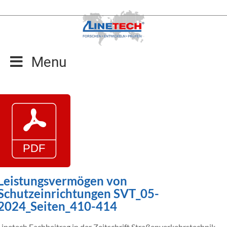
Zum
Inhalt
springen
Menu
Leistungsvermögen von
Schutzeinrichtungen SVT_05-
2024_Seiten_410-414
Linetech Fachbeitrag in der Zeitschrift Straßenverkehrstechnik