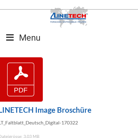
Zum
Inhalt
springen
Menu
LINETECH Image Broschüre
LT_Faltblatt_Deutsch_Digital-170322
Dateigrösse: 3.03 MB