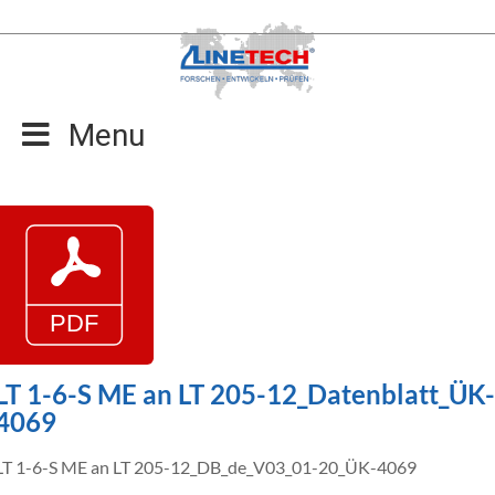
Zum
Inhalt
springen
Menu
LT 1-6-S ME an LT 205-12_Datenblatt_ÜK-
4069
LT 1-6-S ME an LT 205-12_DB_de_V03_01-20_ÜK-4069