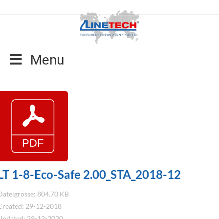
Zum
Inhalt
springen
Menu
LT 1-8-Eco-Safe 2.00_STA_2018-12
Dateigrösse: 804.70 KB
Created: 29-12-2018
Updated: 29-12-2020