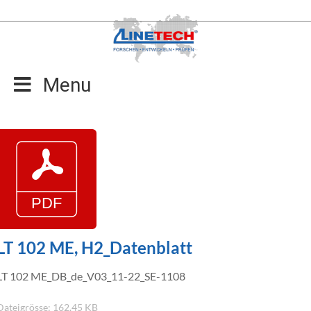
Zum
Inhalt
springen
Menu
LT 102 ME, H2_Datenblatt
LT 102 ME_DB_de_V03_11-22_SE-1108
Dateigrösse: 162.45 KB