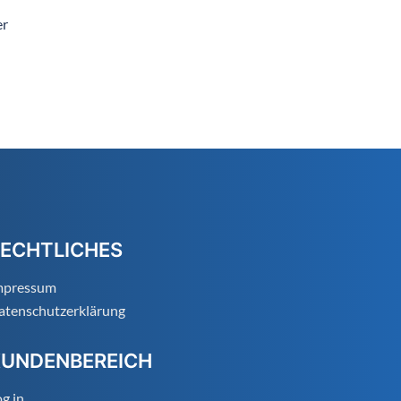
er
ECHTLICHES
mpressum
atenschutzerklärung
KUNDENBEREICH
g in