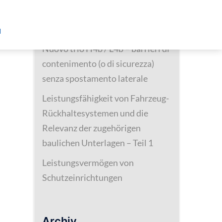
Neueste Beiträge
d
Nuovo trio H4b / L4b – barrieri di
contenimento (o di sicurezza)
senza spostamento laterale
Leistungsfähigkeit von Fahrzeug-
Rückhaltesystemen und die
Relevanz der zugehörigen
baulichen Unterlagen – Teil 1
Leistungsvermögen von
Schutzeinrichtungen
Archiv