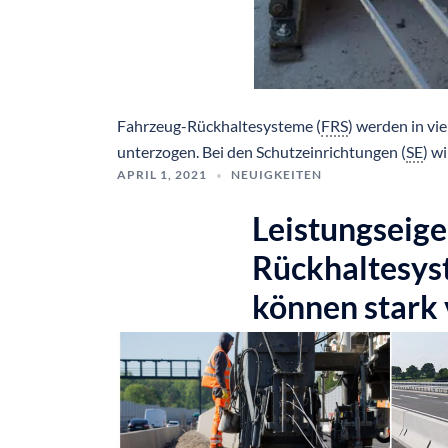
Fahrzeug-Rückhaltesysteme (
FRS
) werden in vi
unterzogen. Bei den Schutzeinrichtungen (
SE
) w
APRIL 1, 2021
NEUIGKEITEN
Leistungseig
Rückhaltesys
können stark 