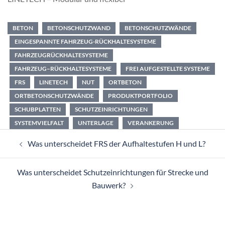
BETON
BETONSCHUTZWAND
BETONSCHUTZWÄNDE
EINGESPANNTE FAHRZEUG-RÜCKHALTESYSTEME
FAHRZEUGRÜCKHALTESYSTEME
FAHRZEUG–RÜCKHALTESYSTEME
FREI AUFGESTELLTE SYSTEME
FRS
LINETECH
NUT
ORTBETON
ORTBETONSCHUTZWÄNDE
PRODUKTPORTFOLIO
SCHUBPLATTEN
SCHUTZEINRICHTUNGEN
SYSTEMVIELFALT
UNTERLAGE
VERANKERUNG
Beitragsnavigation
Was unterscheidet FRS der Aufhaltestufen H und L?
Was unterscheidet Schutzeinrichtungen für Strecke und
Bauwerk?