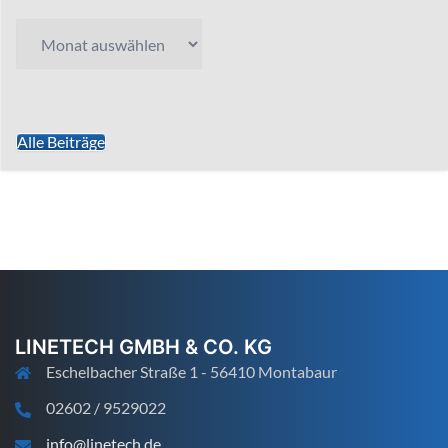
Archiv
Alle Beiträge
LINETECH GMBH & CO. KG
Eschelbacher Straße 1 - 56410 Montabaur
02602 / 9529022
info@linetech.de