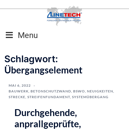
Zum
Inhalt
springen
Menu
Schlagwort:
Übergangselement
MAI 6, 2022
BAUWERK
,
BETONSCHUTZWAND
,
BSWO
,
NEUIGKEITEN
,
STRECKE
,
STREIFENFUNDAMENT
,
SYSTEMÜBERGANG
Durchgehende,
anprallgeprüfte,