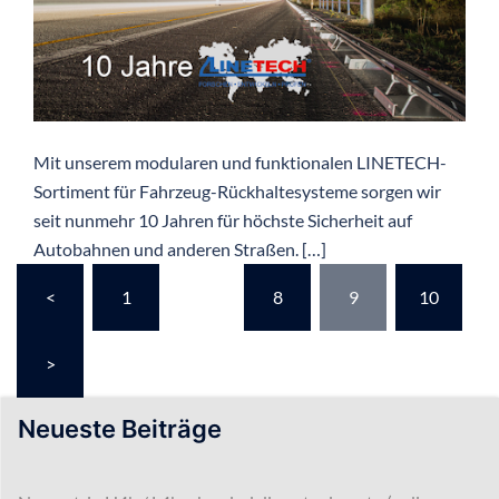
Mit unserem modularen und funktionalen LINETECH-
Sortiment für Fahrzeug-Rückhaltesysteme sorgen wir
seit nunmehr 10 Jahren für höchste Sicherheit auf
Autobahnen und anderen Straßen. […]
Seitennummerierung
<
1
…
8
9
10
der
Beiträge
>
Neueste Beiträge