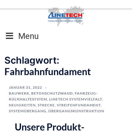
Zum
Inhalt
springen
Menu
Schlagwort:
Fahrbahnfundament
JANUAR 31, 2022
BAUWERK
,
BETONSCHUTZWAND
,
FAHRZEUG-
RÜCKHALTESYSTEM
,
LINETECH SYSTEMVIELFALT
,
NEUIGKEITEN
,
STRECKE
,
STREIFENFUNDAMENT
,
SYSTEMÜBERGANG
,
ÜBERGANGSKONSTRUKTION
Unsere Produkt-