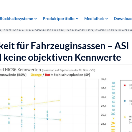
Rückhaltesysteme
Produktportfolio
Mediathek
Downloa
O
,
FAHRZEUG-RÜCKHALTESYSTEM
,
NEUIGKEITEN
,
SCHUTZEINRICHT
keit für Fahrzeuginsassen – ASI
d keine objektiven Kennwerte