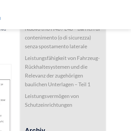
Neueste Beiträge
d
Nuovo trio H4b / L4b – barrieri di
UNG
contenimento (o di sicurezza)
senza spostamento laterale
Leistungsfähigkeit von Fahrzeug-
Rückhaltesystemen und die
Relevanz der zugehörigen
baulichen Unterlagen – Teil 1
Leistungsvermögen von
Schutzeinrichtungen
Archiv