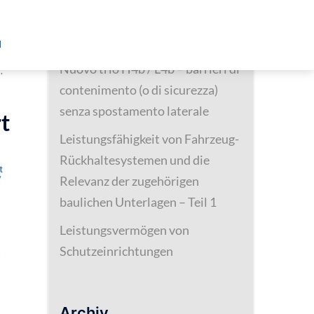
Neueste Beiträge
d
Nuovo trio H4b / L4b – barrieri di
E
,
contenimento (o di sicurezza)
senza spostamento laterale
t
Leistungsfähigkeit von Fahrzeug-
Rückhaltesystemen und die
Relevanz der zugehörigen
baulichen Unterlagen – Teil 1
Leistungsvermögen von
Schutzeinrichtungen
Archiv