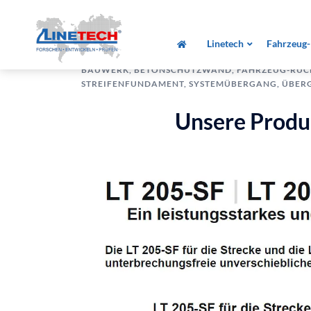
Zum
Infomappe
Schlagwort:
Inhalt
Linetech
Fahrzeug-
springen
JANUAR 31, 2022
BAUWERK
,
BETONSCHUTZWAND
,
FAHRZEUG-RÜC
STREIFENFUNDAMENT
,
SYSTEMÜBERGANG
,
ÜBER
Unsere Produ