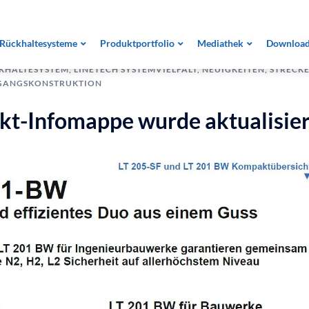
Rückhaltesysteme
Produktportfolio
Mediathek
Downloa
KHALTESYSTEM
,
LINETECH SYSTEMVIELFALT
,
NEUIGKEITEN
,
STRECK
GANGSKONSTRUKTION
kt-Infomappe wurde aktualisier