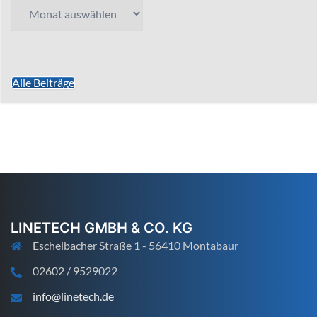
Archiv
Alle Beiträge
LINETECH GMBH & CO. KG
Eschelbacher Straße 1 - 56410 Montabaur
02602 / 9529022
info@linetech.de