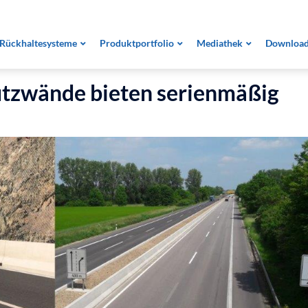
se
Rückhaltesysteme
Produktportfolio
Mediathek
Downloa
VIELFALT
,
NEUIGKEITEN
,
STRECKE
tzwände bieten serienmäßig