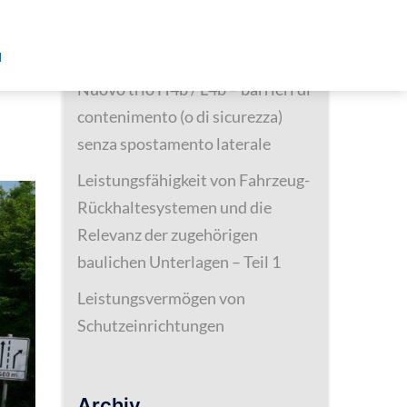
Neueste Beiträge
d
Nuovo trio H4b / L4b – barrieri di
contenimento (o di sicurezza)
senza spostamento laterale
Leistungsfähigkeit von Fahrzeug-
Rückhaltesystemen und die
Relevanz der zugehörigen
baulichen Unterlagen – Teil 1
Leistungsvermögen von
Schutzeinrichtungen
Archiv