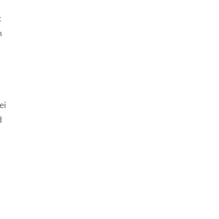
t
n
ei
d