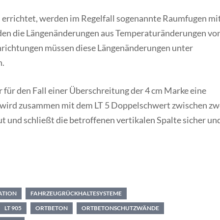
errichtet, werden im Regelfall sogenannte Raumfugen mi
rden die Längenänderungen aus Temperaturänderungen vo
richtungen müssen diese Längenänderungen unter
n.
er für den Fall einer Überschreitung der 4 cm Marke eine
 wird zusammen mit dem LT 5 Doppelschwert zwischen zw
 und schließt die betroffenen vertikalen Spalte sicher un
ATION
FAHRZEUGRÜCKHALTESYSTEME
LT 905
ORTBETON
ORTBETONSCHUTZWÄNDE