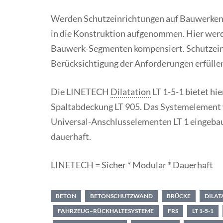
Werden Schutzeinrichtungen auf Bauwerken 
in die Konstruktion aufgenommen. Hier we
Bauwerk-Segmenten kompensiert. Schutzein
Berücksichtigung der Anforderungen erfülle
Die LINETECH
Dilatation
LT 1-5-1 bietet hi
Spaltabdeckung LT 905. Das Systemelement
Universal-Anschlusselementen LT 1 eingebaut
dauerhaft.
LINETECH = Sicher * Modular * Dauerhaft
BETON
BETONSCHUTZWAND
BRÜCKE
DILAT
FAHRZEUG–RÜCKHALTESYSTEME
FRS
LT 1-5-1