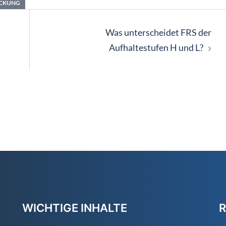
ECKUNG
Was unterscheidet FRS der
Aufhaltestufen H und L?
WICHTIGE INHALTE
R