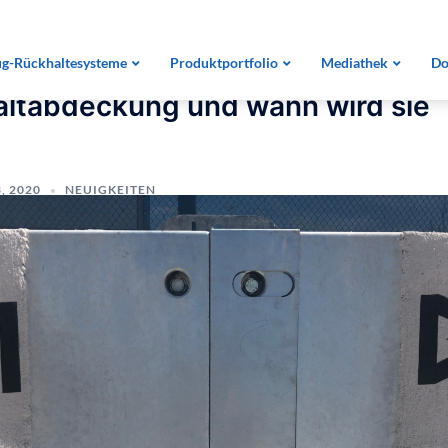
ltabdeckung und wann wird sie erforderlich?
g-Rückhaltesysteme
Produktportfolio
Mediathek
Do
paltabdeckung und wann wird sie
, 2020
NEUIGKEITEN