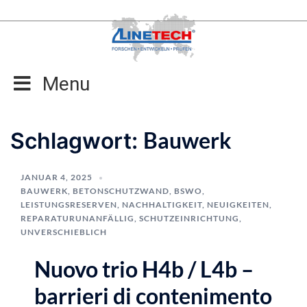
Zum
Inhalt
springen
Menu
Bauwerk
Schlagwort:
JANUAR 4, 2025
BAUWERK
,
BETONSCHUTZWAND
,
BSWO
,
LEISTUNGSRESERVEN
,
NACHHALTIGKEIT
,
NEUIGKEITEN
,
REPARATURUNANFÄLLIG
,
SCHUTZEINRICHTUNG
,
UNVERSCHIEBLICH
Nuovo trio H4b / L4b –
barrieri di contenimento