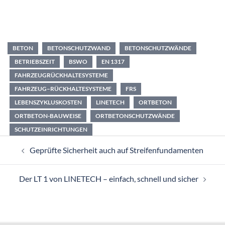
BETON
BETONSCHUTZWAND
BETONSCHUTZWÄNDE
BETRIEBSZEIT
BSWO
EN 1317
FAHRZEUGRÜCKHALTESYSTEME
FAHRZEUG–RÜCKHALTESYSTEME
FRS
LEBENSZYKLUSKOSTEN
LINETECH
ORTBETON
ORTBETON-BAUWEISE
ORTBETONSCHUTZWÄNDE
SCHUTZEINRICHTUNGEN
Beitragsnavigation
Geprüfte Sicherheit auch auf Streifenfundamenten
Der LT 1 von LINETECH – einfach, schnell und sicher