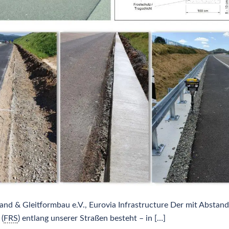
d & Gleitformbau e.V., Eurovia Infrastructure Der mit Abstand
(
FRS
) entlang unserer Straßen besteht – in […]