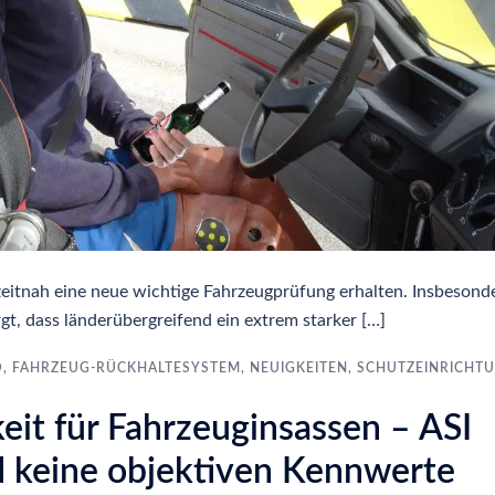
zeitnah eine neue wichtige Fahrzeugprüfung erhalten. Insbesond
t, dass länderübergreifend ein extrem starker […]
O
,
FAHRZEUG-RÜCKHALTESYSTEM
,
NEUIGKEITEN
,
SCHUTZEINRICHT
keit für Fahrzeuginsassen – ASI
d keine objektiven Kennwerte