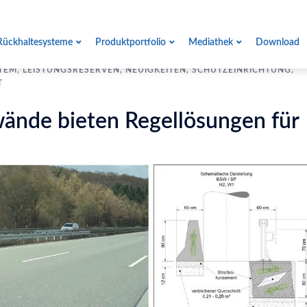
Rückhaltesysteme
Produktportfolio
Mediathek
Download
TEM
,
LEISTUNGSRESERVEN
,
NEUIGKEITEN
,
SCHUTZEINRICHTUNG
,
T
ände bieten Regellösungen für