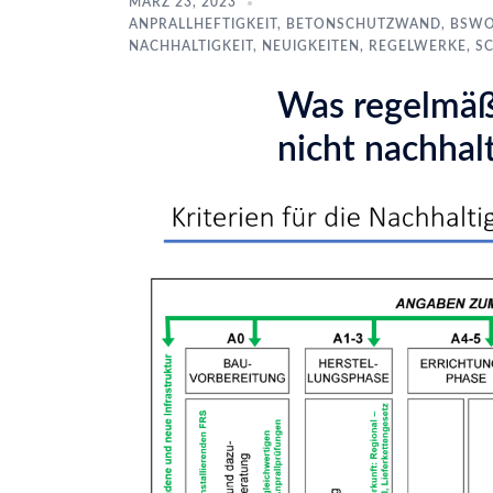
MÄRZ 23, 2023
ANPRALLHEFTIGKEIT
,
BETONSCHUTZWAND
,
BSW
NACHHALTIGKEIT
,
NEUIGKEITEN
,
REGELWERKE
,
S
Was regelmäß
nicht nachhalt