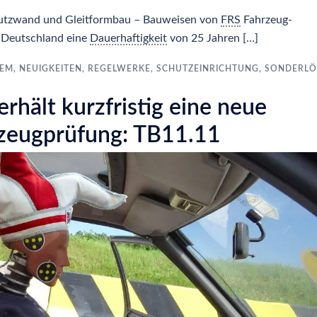
hutzwand und Gleitformbau – Bauweisen von
FRS
Fahrzeug-
n Deutschland eine
Dauerhaftigkeit
von 25 Jahren […]
TEM
,
NEUIGKEITEN
,
REGELWERKE
,
SCHUTZEINRICHTUNG
,
SONDERL
rhält kurzfristig eine neue
rzeugprüfung: TB11.11