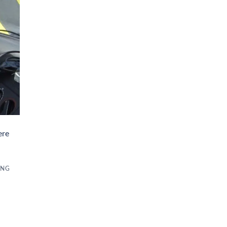
ere
UNG