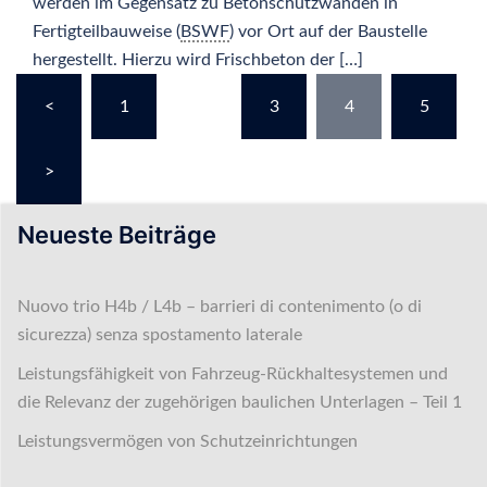
werden im Gegensatz zu Betonschutzwänden in
Fertigteilbauweise (
BSWF
) vor Ort auf der Baustelle
hergestellt. Hierzu wird Frischbeton der […]
Seitennummerierung
<
1
…
3
4
5
der
Beiträge
>
Neueste Beiträge
Nuovo trio H4b / L4b – barrieri di contenimento (o di
sicurezza) senza spostamento laterale
Leistungsfähigkeit von Fahrzeug-Rückhaltesystemen und
die Relevanz der zugehörigen baulichen Unterlagen – Teil 1
Leistungsvermögen von Schutzeinrichtungen