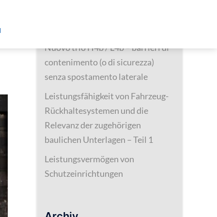
Neueste Beiträge
me?
d
Nuovo trio H4b / L4b – barrieri di
contenimento (o di sicurezza)
senza spostamento laterale
Leistungsfähigkeit von Fahrzeug-
Rückhaltesystemen und die
Relevanz der zugehörigen
baulichen Unterlagen – Teil 1
Leistungsvermögen von
Schutzeinrichtungen
Archiv