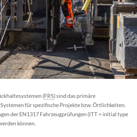
ückhaltesystemen (
FRS
) sind das primäre
Systemen für spezifische Projekte bzw. Örtlichkeiten.
ungen der EN1317 Fahrzeugprüfungen (ITT = initial type
n werden können.