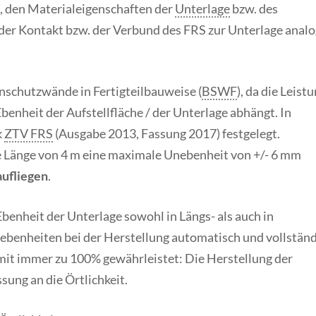
, den Materialeigenschaften der
Unterlage
bzw. des
 der Kontakt bzw. der Verbund des FRS zur Unterlage anal
schutzwände in Fertigteilbauweise (
BSWF
), da die Leist
benheit der Aufstellfläche / der Unterlage abhängt. In
k
ZTV FRS
(Ausgabe 2013, Fassung 2017) festgelegt.
e Länge von 4 m eine maximale Unebenheit von +/- 6 mm
aufliegen
.
benheit der Unterlage sowohl in Längs- als auch in
ebenheiten bei der Herstellung automatisch und vollständ
omit immer zu 100% gewährleistet: Die Herstellung der
ung an die Örtlichkeit.