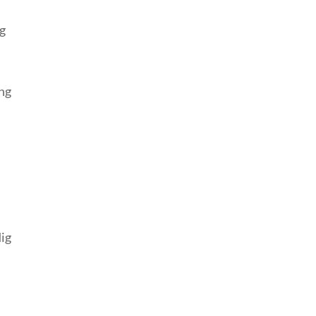
og
ung
ig