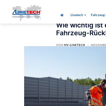
Zum
Startseite
»
Alle Beiträge
»
Wie wichtig ist
Inhalt
Linetech
Fahrzeug-
springen
Wie wichtig ist
Fahrzeug-Rück
VON
HV-LINETECH
NOVEMBER