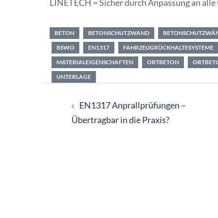
LINETECH = Sicher durch Anpassung an alle 
BETON
BETONSCHUTZWAND
BETONSCHUTZWÄ
BSWO
EN1317
FAHRZEUGRÜCKHALTESYSTEME
MATERIALEIGENSCHAFTEN
ORTBETON
ORTBET
UNTERLAGE
Beitragsnavigation
EN1317 Anprallprüfungen –
Übertragbar in die Praxis?