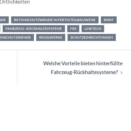
Örtlichkeiten
NDE
BETONSCHUTZWÄNDE IN FERTIGTEILBAUWEISE
BSWF
FAHRZEUG–RÜCKHALTESYSTEME
FRS
LINETECH
ONSCHUTZWÄNDE
REGELWERKE
SCHUTZEINRICHTUNGEN
Welche Vorteile bieten hinterfüllte
Fahrzeug-Rückhaltesysteme?