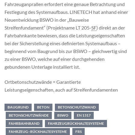
Fahrzeuganprallen erfordert eine genaue Betrachtung und
Festlegung des Systemaufbaus. LINETECH hat anhand einer
Neuentwicklung BSWO in der „Bauweise
Streifenfundament“ (Projektname LT 205-
SF
) direkt an der
Fahrbahnkante bewiesen, dass die Leistungseigenschaften
bei der Sicherstellung eines definierten Systemaufbaus –
beginnend vom Baugrund bis zur BSWO – gleichwertig sind
zu einer BSWO, welche auf einer durchgehenden
gebundenen Unterlage installiert ist.
Ortbetonschutzwände = Garantierte
Leistungseigenschaften, auch auf Streifenfundamenten
BAUGRUND
BETON
BETONSCHUTZWAND
BETONSCHUTZWÄNDE
BSWO
EN 1317
FAHRBAHNRAND
FAHRZEUGRÜCKHALTESYSTEME
FAHRZEUG–RÜCKHALTESYSTEME
FRS